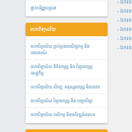
-
ឯកទេស
ថ្នាក់បរិញ្ញាបត្ររង
-
ឯកទេ
-
ឯកទេស
-
ឯកទេស
មហាវិទ្យាល័យ
-
ឯកទេស
មហាវិទ្យាល័យ គ្រប់គ្រងពាណិជ្ជកម្ម និង
-
ឯកទេ
ទេសចរណ៍
មហាវិទ្យាល័យ នីតិសាស្រ្ត និង វិទ្យាសាស្រ្ត
សេដ្ឋកិច្ច
មហាវិទ្យាល័យ សិល្បៈ មនុស្សសាស្ត្រ និងភាសា
មហាវិទ្យាល័យ វិទ្យាសាស្រ្ត និង បច្ចេកវិទ្យា
មហាវិទ្យាល័យ កសិកម្ម និងអភិវឌ្ឍន៍ជនបទ