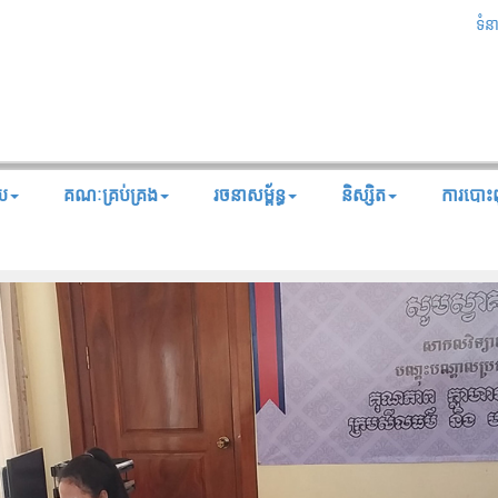
ទំន
័យ
គណៈគ្រប់គ្រង
រចនាសម្ព័ន្ធ
និស្សិត
ការបោះពុ