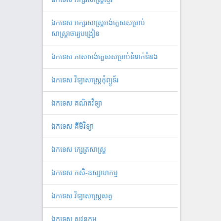
ឯ​ក​ទេស​ ​អក្សរសាស្ត្រអង់គ្លេសសម្រាប់
សាស្ត្រាចារ្យបង្រៀន
ឯកទេស ភាសាអង់គ្លេសសម្រាប់ទំនាក់ទំនង
ឯកទេស វិទ្យាសាស្រ្តកុំព្យូទ័រ
ឯកទេស គណិតវិទ្យា
ឯកទេស គីមីវិទ្យា
ឯកទេស ក្សេត្រសាស្ត្រ
ឯកទេស កសិ-ឧស្សាហកម្ម
ឯកទេស វិទ្យាសាស្ត្រសត្វ
ឯកទេស សវនកម្ម