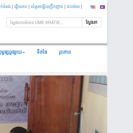
|
|
|
|
ាក់ទំនង
ឆ្លើយតប
សំនួរចម្លើយញឹកញាប់
វេបម៉េល
ម្ពផ្សព្វផ្សាយ
ទីតាំង
រូបភាព