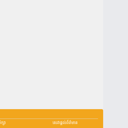
្សា
សេវាផ្តល់ព័ត៌មាន