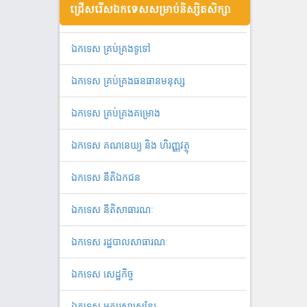
ជ្រើសរើសឯកទេសសម្រាប់និស្សិតសិក្សា
ឯ​ក​ទេស​ ​គ្រប់គ្រង​ទូទៅ
ឯកទេស គ្រប់គ្រងធនធានមនុស្ស
ឯកទេស គ្រប់គ្រងគម្រោង
ឯកទេស គណនេយ្យ និង ហិរញ្ញវត្ថុ
ឯកទេស នីតិឯកជន
ឯកទេស នីតិសាធារណៈ
ឯកទេស រដ្ឋបាលសាធារណៈ
ឯកទេស សេដ្ឋកិច្ច
ឯកទេស អក្សរសាស្ត្រខ្មែរ