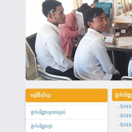
ថ្នាក់បរិញ្
កម្មវិធីសិក្សា
-
ឯ​ក​ទេ
ថ្នាក់បរិញ្ញាបត្រជាន់ខ្ពស់
-
ឯកទេស
-
ឯកទេស
ថ្នាក់បរិញ្ញាបត្រ