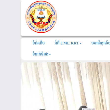
ទំព័រដើម
អំពី UME KRT
មហាវិទ្យាល
ទំនាក់ទំនង