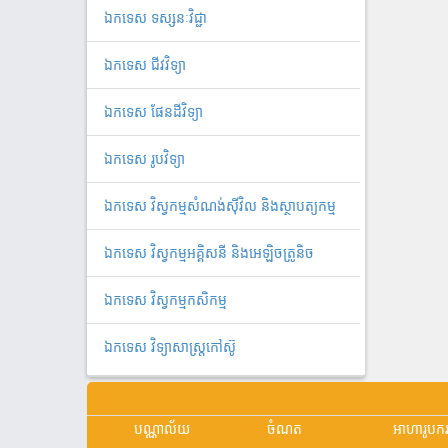
ឯកទេស ទស្សនៈវិជ្ជា
ឯកទេស ជីវវិទ្យា
ឯកទេស ផែនដីវិទ្យា
ឯកទេស រូបវិទ្យា
ឯកទេស វិស្វកម្មសំណង់ស៊ីវិល និងស្ថាបត្យកម្ម
ឯកទេស វិស្វកម្មអគ្គិសនី និងអេឡិចត្រូនិច
ឯកទេស វិស្វកម្មកសិកម្ម
ឯកទេស វិទ្យាសាស្ត្រកៅស៊ូ
បណ្ណាល័យ
ចំណត
អាហារូបក