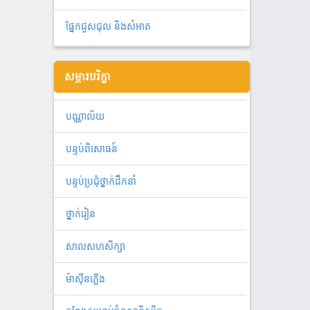
ផ្នែកជួសជុល និងសំអាត
សម្ភារបរិក្ខា
បណ្ណាល័យ
បន្ទប់ពិសោធន៍
បន្ទប់ប្រជុំថ្នាក់ដឹកនាំ
ថ្នាក់រៀន
សាលសហសិក្សា
ម៉ាស៊ីនភ្លើង