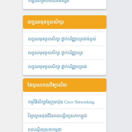
កន្លែងសម្រាប់ចំណតនិស្សិត
លក្ខណមុនចូលសិក្សា
លក្ខណមុនចូលសិក្សា ថ្នាក់បរិញ្ញាបត្រជាន់ខ្ពស់
លក្ខណមុនចូលសិក្សា ថ្នាក់បរិញ្ញាបត្រ
លក្ខណមុនចូលសិក្សា ថ្នាក់បរិញ្ញាបត្ររង
ដៃគូរសាកលវិទ្យាល័យ
កម្មវិធីសិក្សានៃក្រុមហ៊ុន Cisco Networking
វិទ្យាស្ថានខុងជឺនៃរាជបណ្ឌិត្យសភាកម្ពុជា
រាជបណ្ឌិត្យសភាកម្ពុជា