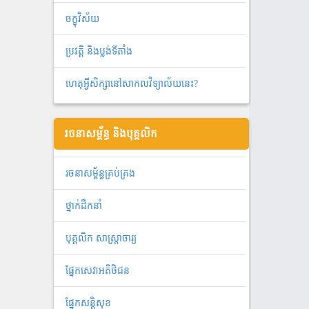
ចក្ខុវិស័យ
ប្រវត្តិ និងប្លង់ទីតាំង
ហេតុអ្វីសិក្សានៅសាកលវិទ្យាល័យនេះ?
រចនាសម្ព័ន្ធ និងបុគ្គលិក
រចនាសម្ព័ន្ធគ្រប់គ្រង
ថ្នាក់ដឹកនាំ
បុគ្គលិក សាស្ត្រាចារ្យ
ផ្នែកសេវាអតិថិជន
ផ្នែកសន្តិសុខ