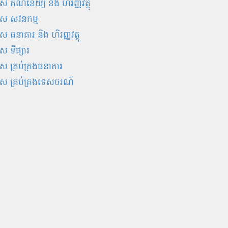
 គណនេយ្យ និង ហិរញ្ញវត្ថុ
ស សវនកម្ម
 ធនាគារ និង ហិរញ្ញវត្ថុ
 ទីផ្សារ
 គ្រប់គ្រងធនាគារ
ស គ្រប់គ្រងទេសចរណ៍