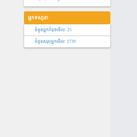
អ្នកទស្សនា
ចំនួនអ្នកកំពុងមើល:
25
ចំនួនសរុបអ្នកមើល:
1739