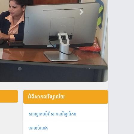
អំពីសាកលវិទ្យាល័យ
សារស្វាគមន៍ពីសាកលវិទ្យាធិការ
គោលបំណង