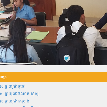
ញាបត្រ
ស​ ​គ្រប់គ្រង​ទូទៅ
 គ្រប់គ្រងធនធានមនុស្ស
 គ្រប់គ្រងគម្រោង