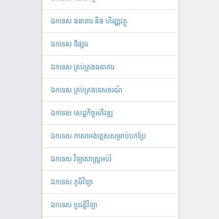
ឯកទេស ធនាគារ និង ហិរញ្ញវត្ថុ
ឯកទេស ទីផ្សារ
ឯកទេស គ្រប់គ្រងធនាគារ
ឯកទេស គ្រប់គ្រងទេសចរណ៍
ឯកទេស សេដ្ឋកិច្ចអភិវឌ្ឍ
ឯកទេស ភាសាអង់គ្លេសសម្រាប់បកប្រែ
ឯកទេស វិទ្យាសាស្ត្រអប់រំ
ឯកទេស ភូមិវិទ្យា
ឯកទេស ប្រវត្តិវិទ្យា